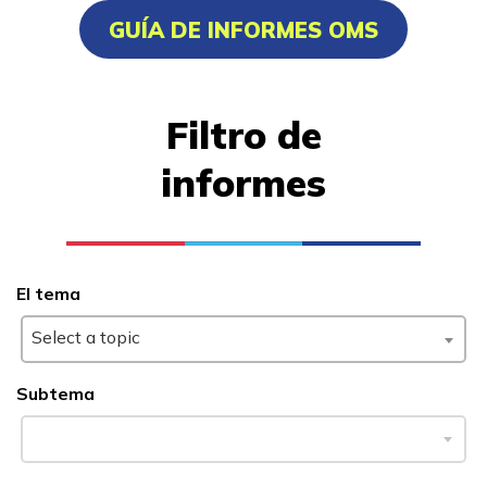
GUÍA DE INFORMES OMS
Exalumnos
Recursos
Filtro de
informes
Portal de aplicaciones
FAQs
Recursos para estudiantes
El tema
y graduados
Select a topic
Informes y Resultados
Noticias
Subtema
English