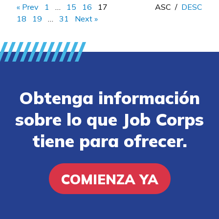
« Prev
1
…
15
16
17
ASC
/
DESC
18
19
…
31
Next »
Obtenga información
sobre lo que Job Corps
tiene para ofrecer.
COMIENZA YA