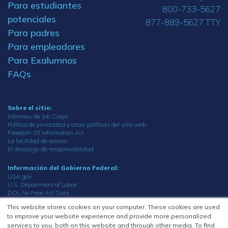
Para estudiantes
800-733-5627
potenciales
877-889-5627 TTY
Para padres
Para empleadores
Para Exalumnos
FAQs
Sobre el sitio:
Informes de Job Corps
Política de privacidad y otras políticas del sitio web
Freedom Of Information Act
La facilidad de acceso
El descargo de responsabilidad
Información del Gobierno Federal:
USA.gov
U.S. Department of Labor
DOL No Fear Act Data
Oficina del inspector general
This website stores cookies on your computer. These cookies are used
to improve your website experience and provide more personalized
© 2023 Department of Labor.
services to you, both on this website and through other media. To find