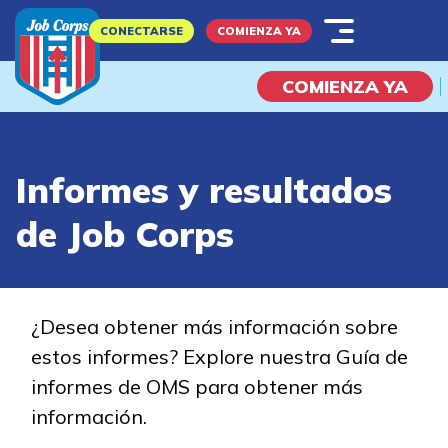
Skip
CONECTARSE
COMIENZA YA
to
main
COMIENZA YA
content
¿Qué es Job Corps?
Informes y resultados
de Job Corps
Explorar Posibilidades
Soy Un...
¿Desea obtener más información sobre
estos informes? Explore nuestra Guía de
Estudiante potencial
informes de OMS para obtener más
Padre
información.
Empleador