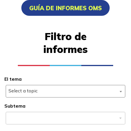
GUÍA DE INFORMES OMS
Exalumnos
Recursos
Filtro de
informes
Portal de aplicaciones
FAQs
Recursos para estudiantes
El tema
y graduados
Select a topic
Informes y Resultados
Noticias
Subtema
English