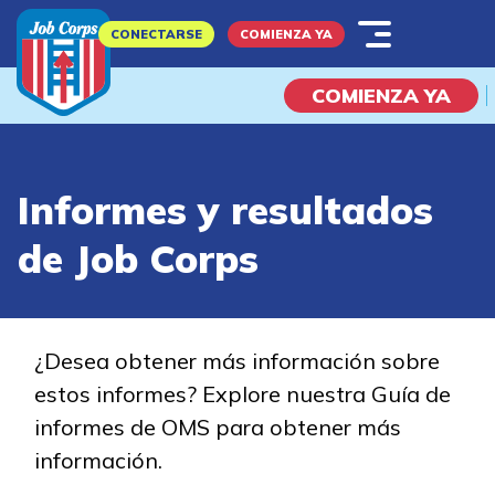
Skip
CONECTARSE
COMIENZA YA
to
main
COMIENZA YA
content
¿Qué es Job Corps?
Informes y resultados
de Job Corps
Explorar Posibilidades
Soy Un...
¿Desea obtener más información sobre
estos informes? Explore nuestra Guía de
Estudiante potencial
informes de OMS para obtener más
Padre
información.
Empleador