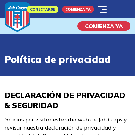
Skip
CONECTARSE
COMIENZA YA
to
main
COMIENZA YA
content
¿Qué es Job Corps?
Política de privacidad
Explorar Posibilidades
Soy Un...
DECLARACIÓN DE PRIVACIDAD
& SEGURIDAD
Estudiante potencial
Gracias por visitar este sitio web de Job Corps y
Padre
revisar nuestra declaración de privacidad y
Empleador