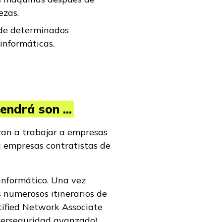
iezas.
 de determinados
 informáticas.
ndrá son ...
van a trabajar a empresas
 empresas contratistas de
 informático. Una vez
 numerosos itinerarios de
tified Network Associate
iberseguridad avanzado),