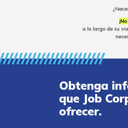
¿Neces
¡No
a lo largo de su v
neces
Obtenga inf
que Job Cor
ofrecer.