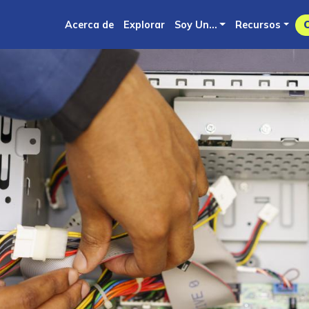
Skip
Acerca de
Explorar
Soy Un...
Recursos
to
main
content