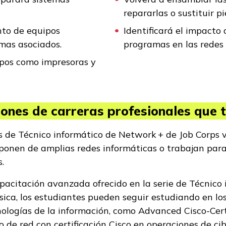
repararlas o sustituir p
nto de equipos
Identificará el impacto
temas asociados.
programas en las redes
ipos como impresoras y
ones de carreras profesionales que te
 de Técnico informático de Network + de Job Corps 
ponen de amplias redes informáticas o trabajan para
s.
apacitación avanzada ofrecido en la serie de Técnico
ica, los estudiantes pueden seguir estudiando en los
ologías de la información, como Advanced Cisco-Cer
o de red con certificación Cisco en operaciones de c