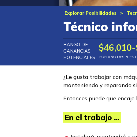
Explorar Posibilidades
>
Tecn
Técnico inf
RANGO DE
$46,010-
GANANCIAS
POTENCIALES
POR AÑO DESPUÉS 
¿Le gusta trabajar con máqu
manteniendo y reparando si
Entonces puede que encaje 
En el trabajo ...
Instalará, mantendrá y r