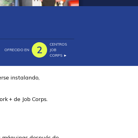
CENTROS
2
OFRECIDO EN
JOB
CORPS ►
rse instalando,
rk + de Job Corps.
s máquinas después de