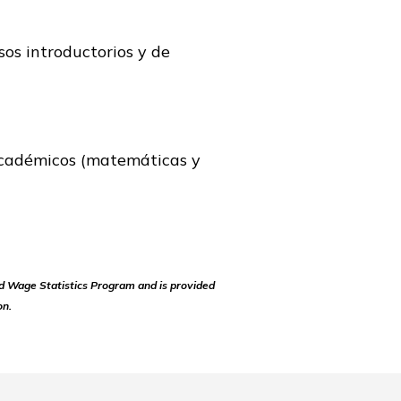
sos introductorios y de
l
 académicos (matemáticas y
d Wage Statistics Program and is provided
on.