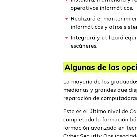
operativos informáticos.
Realizará el mantenimie
informáticos y otros sis
Integrará y utilizará equ
escáneres.
Algunas de las opci
La mayoría de los graduados
medianas y grandes que dis
reparación de computadora
Este es el último nivel de C
completada la formación bás
formación avanzada en tecn
Cyber Security Ops (asociad