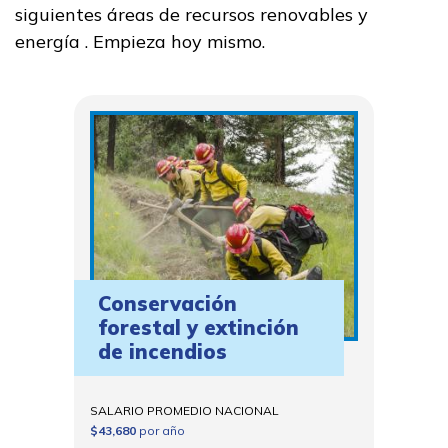
siguientes áreas de recursos renovables y
Exalumnos
energía . Empieza hoy mismo.
Recursos
Portal de aplicaciones
FAQs
Recursos para estudiantes
y graduados
Conservación
Informes y Resultados
forestal y extinción
de incendios
Noticias
SALARIO PROMEDIO NACIONAL
English
$43,680
por año